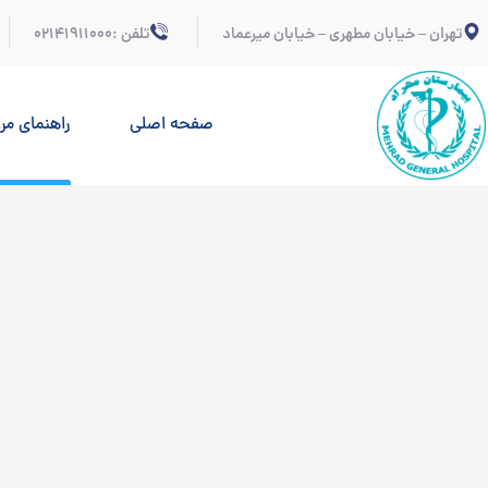
تهران – خیابان مطهری – خیابان میرعماد
تلفن :02141911000
صفحه اصلی
راهنمای مر