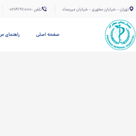
تهران – خیابان مطهری – خیابان میرعماد
تلفن :02141911000
صفحه اصلی
راهنمای مر