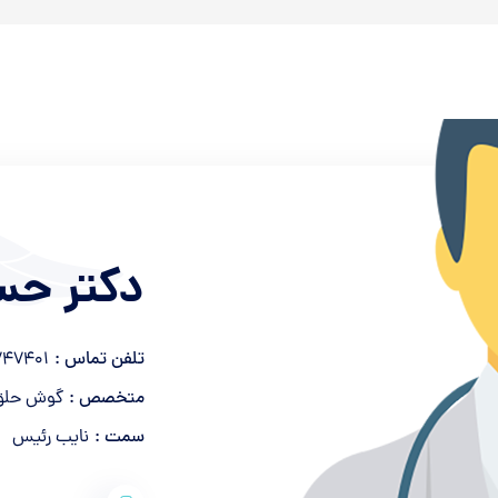
دكتر حس
تلفن تماس :
747401
متخصص :
گوش حلق 
سمت :
نایب رئیس