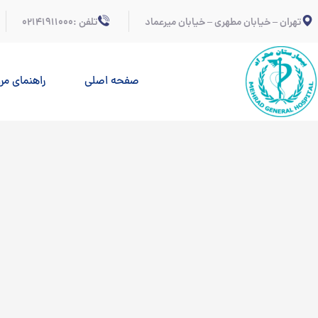
تهران – خیابان مطهری – خیابان میرعماد
تلفن :02141911000
صفحه اصلی
راهنمای مر