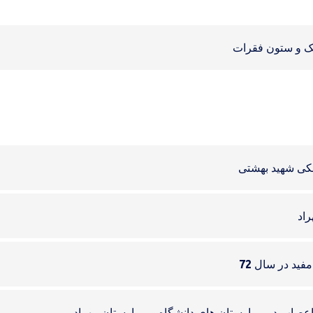
 و ستون فقرات
شکی شهید بهشتی
راد
ید در سال 72