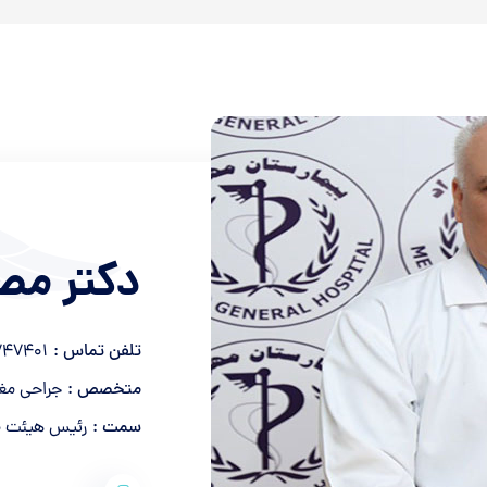
دکتر م
تلفن تماس :
747401
متخصص :
جراحی مغ
سمت :
رئیس هیئت م