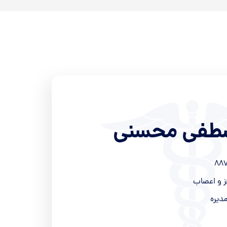
صطفی محسنی
88
ز و اعصاب
دیره