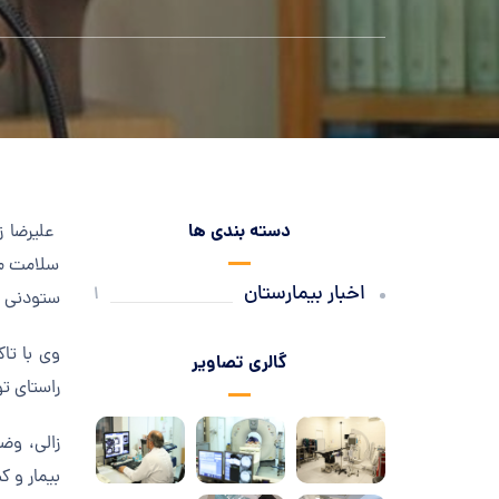
دسته بندی ها
علیرضا
ز
سلامت مح
اخبار بیمارستان
1
ستودنی 
وی با تا
گالری تصاویر
راستای ت
زالی
، وضع
بیمار و 