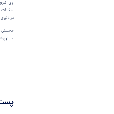
وی، ضرور
امکانات و
در دنیای 
محسنی در
علوم پزش
پست 