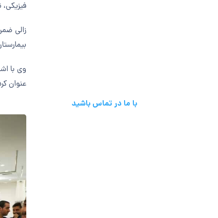
فیزیکی، 
تمامی ساعات شبانه
زالی
ضمن ت
روز
بیمارستان
982188747401+
وی با اشاره به یکی
عنوان کرد
با ما در تماس باشید