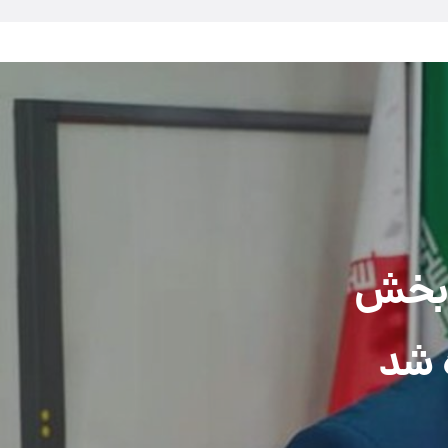
ه بخش
 شد