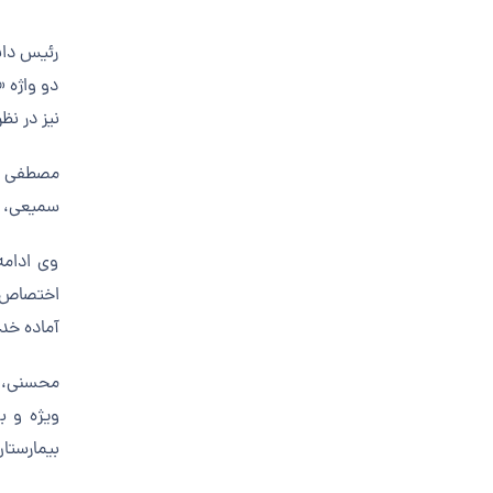
رئیس دانش
دو واژه «
نیز در نظ
سمیعی، مط
وی ادامه
آماده خد
محسنی، س
ویژه و ب
بیمارستان