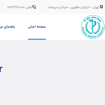
تهران – خیابان مطهری – خیابان میرعماد
تلفن :02141911000
صفحه اصلی
راهنمای مر
r