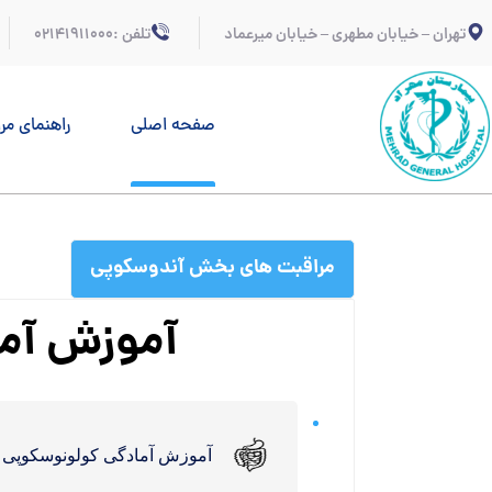
تهران – خیابان مطهری – خیابان میرعماد
تلفن :02141911000
صفحه اصلی
راهنمای مر
مراقبت های بخش آندوسکوپی
آموزش آما
آموزش آمادگی کولونوسکوپی (