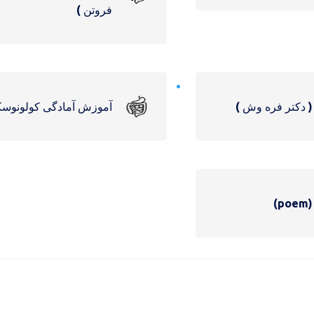
فروتن )
 دكتر فره وش )
آموزش آمادگی کولونوسک
)